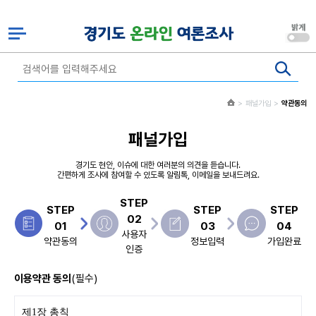
패널가입
약관동의
패널가입
경기도 현안, 이슈에 대한 여러분의 의견을 듣습니다.
간편하게 조사에 참여할 수 있도록 알림톡, 이메일을 보내드려요.
STEP
STEP
STEP
STEP
02
01
03
04
사용자
약관동의
정보입력
가입완료
인증
이용약관 동의
(필수)
제1장 총칙
