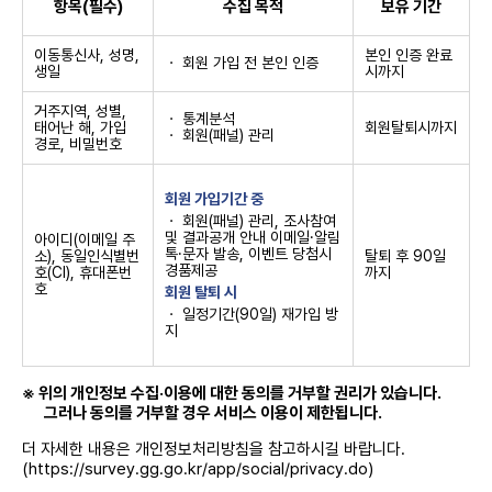
항목(필수)
수집 목적
보유 기간
  7. 게시물 : 이용자가 홈페이지를 이용함에 있어 홈페이지 상
에 게시한 부호, 문자, 음성, 음향, 화상, 동영상 등의 정보 형태
의 글, 사진, 동영상, 각종 파일과 링크 등(댓글 포함)

이동통신사, 성명,
본인 인증 완료
ㆍ 회원 가입 전 본인 인증
  8. 온라인 여론조사 : 경기도가 홈페이지를 통해 회원을 대상
생일
시까지
으로 모바일이나 컴퓨터로 실시하는 여론조사 

  9. 온라인 투표 : 경기도나 회원이 홈페이지를 이용하여 이용
거주지역, 성별,
ㆍ 통계분석
태어난 해, 가입
회원탈퇴시까지
자를 대상으로 어떤 사안에 대해 찬반을 물었을 때 홈페이지 기
ㆍ 회원(패널) 관리
경로, 비밀번호
능을 이용해 의사를 표현하는 행위

 ② 이 약관에서 사용하는 용어의 정의는 제1항에서 정하는 것
을 제외하고는 관계법령 및 서비스별 안내에서 정하는 바에 의
회원 가입기간 중
합니다. 

ㆍ 회원(패널) 관리, 조사참여
및 결과공개 안내 이메일·알림
아이디(이메일 주
제3조 (약관의 효력 및 변경) 

톡·문자 발송, 이벤트 당첨시
소), 동일인식별번
탈퇴 후 90일
 ① 이 약관은 홈페이지 화면에 게시하거나 기타의 방법으로 공
경품제공
호(CI), 휴대폰번
까지
지함으로써 이용자에게 공시하고, 이에 동의한 이용자가 홈페
호
회원 탈퇴 시
이지에 가입함으로써 효력이 발생합니다.

ㆍ 일정기간(90일) 재가입 방
 ② 경기도는 필요하다고 인정할 경우 이 약관의 내용을 변경할 
지
수 있으며, 변경된 약관은 서비스 화면에 공지함으로써 이용자
가 직접 확인할 수 있도록 합니다.

 ③ 이용자는 변경된 약관에 동의하지 않을 경우 홈페이지 이용
※ 위의 개인정보 수집·이용에 대한 동의를 거부할 권리가 있습니다.
을 중단하고 회원 등록을 취소할 수 있습니다. 다만, 이용자가 
그러나 동의를 거부할 경우 서비스 이용이 제한됩니다.
약관 변경 이후 홈페이지에 접속하여 별도의 의사표시 없이 계
속 홈페이지를 이용하는 경우에는 약관 변경에 동의한 것으로 
더 자세한 내용은 개인정보처리방침을 참고하시길 바랍니다.
간주됩니다.

(https://survey.gg.go.kr/app/social/privacy.do)
 ④ 경기도가 홈페이지를 이용한 서비스 제공 행위 및 이용자의 