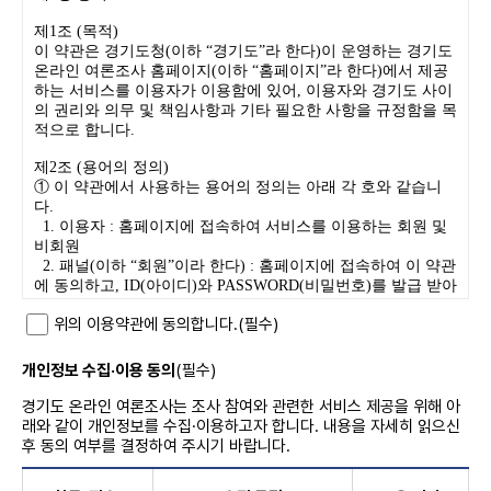
제1조 (목적) 

이 약관은 경기도청(이하 “경기도”라 한다)이 운영하는 경기도 
온라인 여론조사 홈페이지(이하 “홈페이지”라 한다)에서 제공
하는 서비스를 이용자가 이용함에 있어, 이용자와 경기도 사이
의 권리와 의무 및 책임사항과 기타 필요한 사항을 규정함을 목
적으로 합니다.

제2조 (용어의 정의) 

① 이 약관에서 사용하는 용어의 정의는 아래 각 호와 같습니
다. 

  1. 이용자 : 홈페이지에 접속하여 서비스를 이용하는 회원 및 
비회원 

  2. 패널(이하 “회원”이라 한다) : 홈페이지에 접속하여 이 약관
에 동의하고, ID(아이디)와 PASSWORD(비밀번호)를 발급 받아 
문자 인증 등 확인 절차를 거치고 온라인 여론조사에 참여 의사
위의 이용약관에 동의합니다.
(필수)
를 밝힌 자  

  3. 비회원 : 회원가입을 하지 않고 서비스를 이용하는 자 

  4. ID(아이디) : 회원 식별과 회원의 서비스 이용을 위하여 회
개인정보 수집·이용 동의
(필수)
원이 선정하고 경기도가 승인하는 이메일 형식의 문자와 숫자
의 조합 

경기도 온라인 여론조사는 조사 참여와 관련한 서비스 제공을 위해 아
  5. PASSWORD(비밀번호) : 회원의 정보 보호를 위해 이용자 
래와 같이 개인정보를 수집·이용하고자 합니다. 내용을 자세히 읽으신
자신이 설정한 문자와 숫자의 조합 

후 동의 여부를 결정하여 주시기 바랍니다.
  6. 이용 해지 : 경기도 또는 회원이 서비스 이용을 해지하여 종
료시키는 의사표시 
